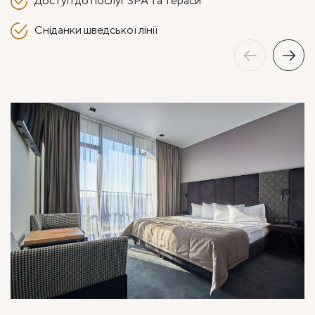
Доступ до послуг SPA та тераси
Сніданки шведської лінії