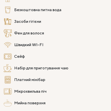
Безкоштовна питна вода
Засоби гігієни
Фен для волося
Швидкий WI-FI
Сейф
Набір для приготування чаю
Платний мінібар
Мікрохвильва піч
Мийна поверхня