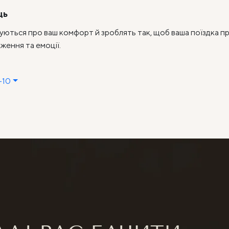
ць
рбуються про ваш комфорт й зроблять так, щоб ваша поїздка 
ження та емоції.
-10