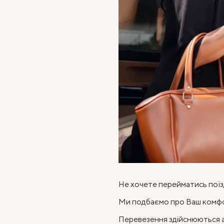
Не хочете перейматись пої
Ми подбаємо про Ваш комф
Перевезення здійснюються 