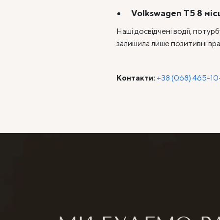
Volkswagen T5 8 міс
Наші досвідчені водії, поту
залишила лише позитивні вра
Контакти:
+38 (068) 465-10