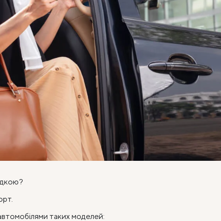
здкою?
орт.
автомобілями таких моделей: